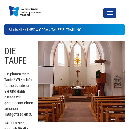
Toggle
navigation
Startseite
/
INFO & ORGA
/ TAUFE & TRAUUNG
DIE
TAUFE
Sie planen eine
Taufe? Wie schön!
Gerne berate ich
Sie und dann
planen wir
gemeinsam einen
schönen
Taufgottesdienst.
TAUFEN sind
möglich für die