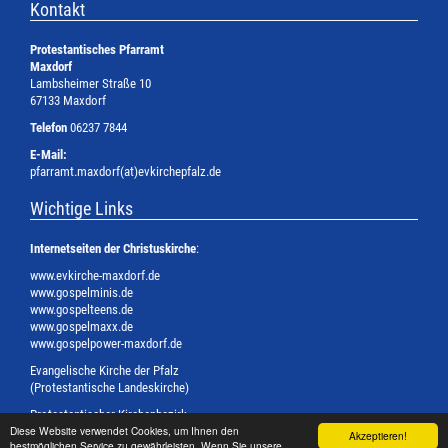
Kontakt
Protestantisches Pfarramt
Maxdorf
Lambsheimer Straße 10
67133 Maxdorf
Telefon
06237 7844
E-Mail:
pfarramt.maxdorf(at)evkirchepfalz.de
Wichtige Links
Internetseiten der Christuskirche
:
www.evkirche-maxdorf.de
www.gospelminis.de
www.gospelteens.de
www.gospelmaxx.de
www.gospelpower-maxdorf.de
Evangelische Kirche der Pfalz
(Protestantische Landeskirche)
Protestantischer Kirchenbezirk
Diese Website verwendet Cookies, um Ihnen den
Bad Dürkheim-Grünstadt
Akzeptieren!
bestmöglichen Service zu gewährleisten. Wenn Sie unsere